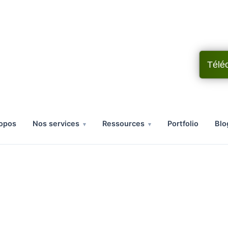
Télé
ropos
nos services
ressources
portfolio
bl