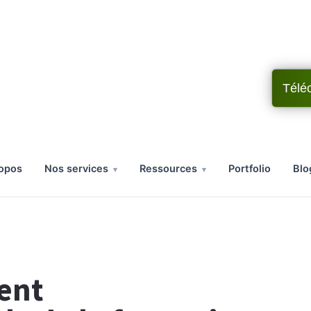
Télé
ropos
nos services
ressources
portfolio
bl
ent