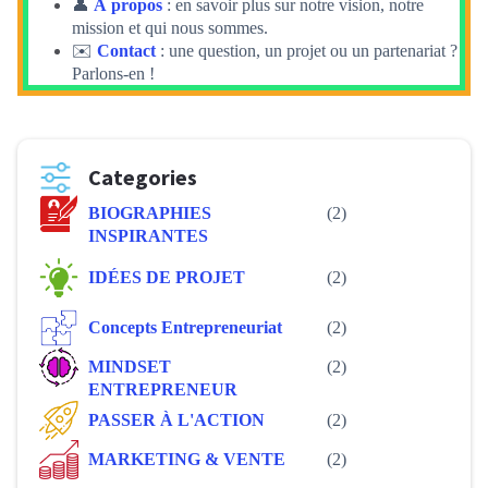
👤
À propos
: en savoir plus sur notre vision, notre
mission et qui nous sommes.
✉️
Contact
: une question, un projet ou un partenariat ?
Parlons-en !
Categories
BIOGRAPHIES
(2)
INSPIRANTES
IDÉES DE PROJET
(2)
Concepts Entrepreneuriat
(2)
MINDSET
(2)
ENTREPRENEUR
PASSER À L'ACTION
(2)
MARKETING & VENTE
(2)