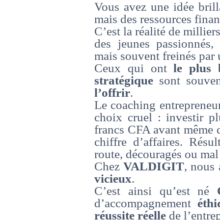
Vous avez une idée brill
mais des ressources finan
C’est la réalité de millier
des jeunes passionnés, c
mais souvent freinés pa
Ceux qui ont
le plus
stratégique
sont souve
l’offrir
.
Le coaching entrepreneur
choix cruel : investir p
francs CFA avant même d’
chiffre d’affaires. Rés
route, découragés ou mal 
Chez
VALDIGIT
, nous
vicieux
.
C’est ainsi qu’est né
d’accompagnement
éthi
réussite réelle
de l’entre