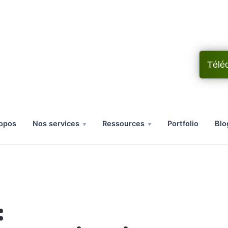
Télé
ropos
nos services
ressources
portfolio
bl
: