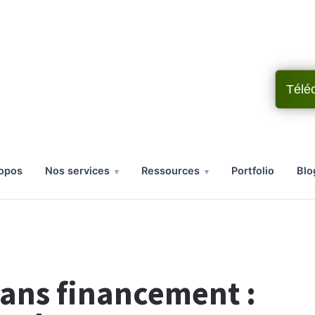
Télé
ropos
nos services
ressources
portfolio
bl
ans financement :