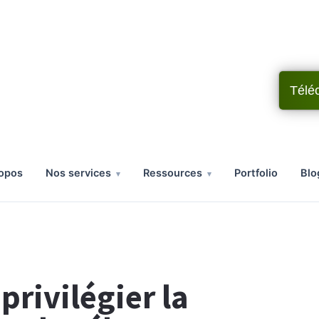
Télé
ropos
nos services
ressources
portfolio
bl
privilégier la