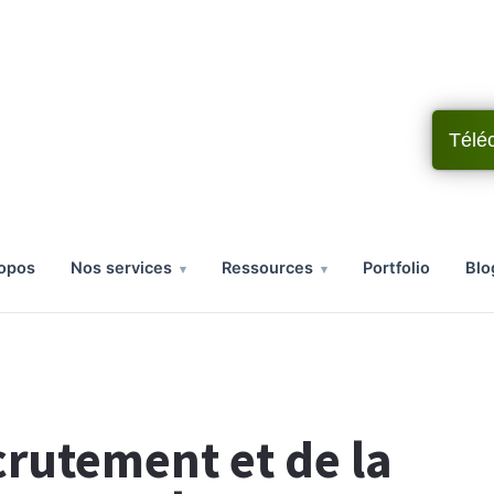
Télé
ropos
nos services
ressources
portfolio
bl
crutement et de la