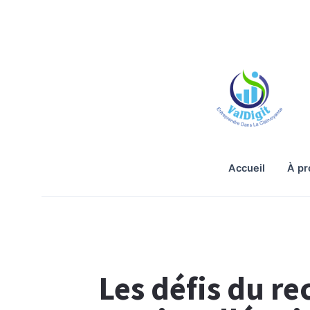
accueil
à p
Les défis du re