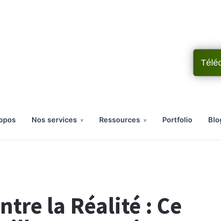
Télé
ropos
nos services
ressources
portfolio
bl
ntre la Réalité : Ce