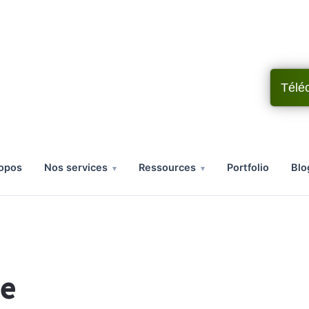
Télé
ropos
nos services
ressources
portfolio
bl
de