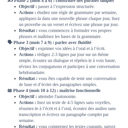
✍️ Phase 2 (mois 4 à 6) : construire des phrases simples
Objectif :
passer à l’expression structurée.
Actions :
étudiez une règle de grammaire par semaine,
appliquez-la dans une nouvelle phrase chaque jour, lisez
un proverbe ou un verset et écrivez une phrase par jour.
Résultat :
vous commencez à formuler vos propres
phrases et maîtrisez les bases de la grammaire.
🗣️ Phase 3 (mois 7 à 9) : parler avec fluidité
Objectif :
exprimer vos idées à l’oral et à l’écrit.
Actions :
rédigez 2-3 lignes par jour sur un thème
simple, écoutez un dialogue et répétez-le à voix haute,
révisez les conjugaisons et participez à une conversation
hebdomadaire.
Résultat :
vous êtes capable de tenir une conversation
de base et d’écrire des paragraphes simples.
📖 Phase 4 (mois 10 à 12) : maîtrise fonctionnelle
Objectif :
atteindre l'autonomie.
Actions :
lisez un texte de 4-5 lignes sans voyelles,
résumez-le à l’écrit et à l’oral, écoutez des audios sans
transcription et écrivez un paragraphe complet par
semaine.
Résultat :
vous comprenez les textes courants, suivez