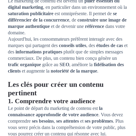
Le marketing de contenu est devenu un
pilier essentiel du
digital marketing
, en particulier dans un environnement où la
saturation publicitaire
est omniprésente. Il permet de
se
différencier de la concurrence
, de
construire une image de
marque authentique
et de devenir une
référence
dans votre
domaine.
Aujourd'hui, les consommateurs préfèrent interagir avec des
marques qui partagent des
conseils utiles
, des
études de cas
et
des
informations pratiques
plutôt que de simples messages
commerciaux. De plus, un contenu bien conçu génère un
trafic organique
grâce au
SEO
, améliore la
fidélisation des
clients
et augmente la
notoriété de la marque
.
Les clés pour créer un contenu
pertinent
1. Comprendre votre audience
Le point de départ du marketing de contenu est
la
connaissance approfondie de votre audience
. Vous devez
comprendre
ses besoins
,
ses attentes
et
ses problèmes
. Plus
vous serez précis dans la compréhension de votre public, plus
vous pourrez créer un contenu qui résonne avec lui.