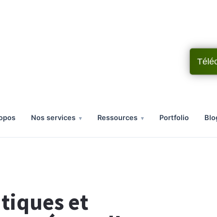
Télé
ropos
nos services
ressources
portfolio
bl
tiques et