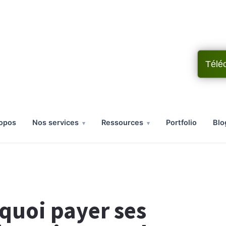
Télé
ropos
nos services
ressources
portfolio
bl
rquoi payer ses