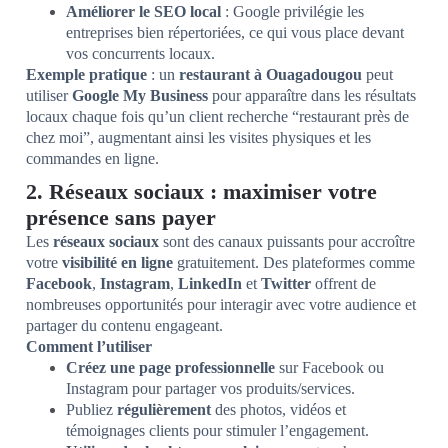
Améliorer le SEO local
: Google privilégie les
entreprises bien répertoriées, ce qui vous place devant
vos concurrents locaux.
Exemple pratique
: un
restaurant à Ouagadougou
peut
utiliser
Google My Business
pour apparaître dans les résultats
locaux chaque fois qu’un client recherche “restaurant près de
chez moi”, augmentant ainsi les visites physiques et les
commandes en ligne.
2. Réseaux sociaux : maximiser votre
présence sans payer
Les
réseaux sociaux
sont des canaux puissants pour accroître
votre
visibilité en ligne
gratuitement. Des plateformes comme
Facebook
,
Instagram
,
LinkedIn
et
Twitter
offrent de
nombreuses opportunités pour interagir avec votre audience et
partager du contenu engageant.
Comment l’utiliser
Créez une page professionnelle
sur Facebook ou
Instagram pour partager vos produits/services.
Publiez
régulièrement
des photos, vidéos et
témoignages clients pour stimuler l’engagement.