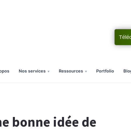
Télé
ropos
nos services
ressources
portfolio
bl
ne bonne idée de