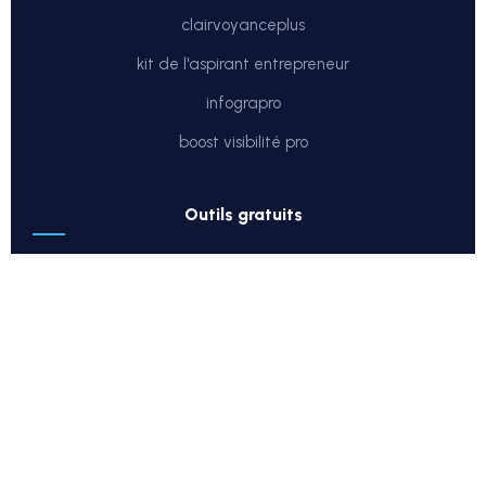
clairvoyanceplus
kit de l'aspirant entrepreneur
infograpro
boost visibilité pro
outils gratuits
test de potentiel
télécharger mon ebook
contact & urgences
whatsapp direct
envoyer un email