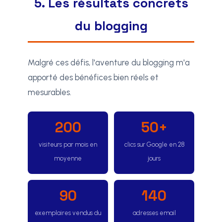
5. Les résultats concrets
du blogging
Malgré ces défis, l'aventure du blogging m'a
apporté des bénéfices bien réels et
mesurables.
200
50+
visiteurs par mois en
clics sur Google en 28
moyenne
jours
90
140
exemplaires vendus du
adresses email