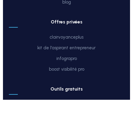
blog
offres privées
clairvoyanceplus
kit de l'aspirant entrepreneur
infograpro
boost visibilité pro
outils gratuits
test de potentiel
télécharger mon ebook