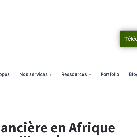
Télé
ropos
nos services
ressources
portfolio
bl
nancière en Afrique