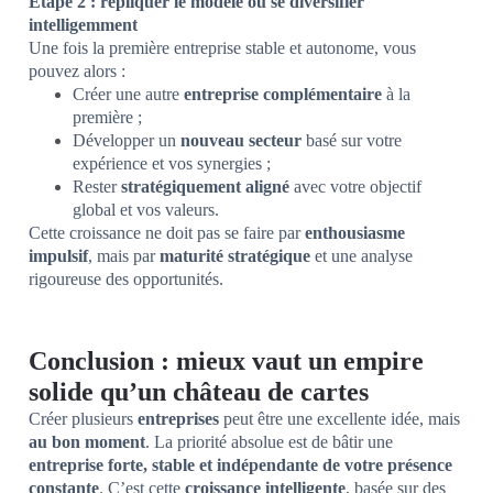
Étape 2 : répliquer le modèle ou se diversifier
intelligemment
Une fois la première entreprise stable et autonome, vous
pouvez alors :
Créer une autre
entreprise complémentaire
à la
première ;
Développer un
nouveau secteur
basé sur votre
expérience et vos synergies ;
Rester
stratégiquement aligné
avec votre objectif
global et vos valeurs.
Cette croissance ne doit pas se faire par
enthousiasme
impulsif
, mais par
maturité stratégique
et une analyse
rigoureuse des opportunités.
Conclusion : mieux vaut un empire
solide qu’un château de cartes
Créer plusieurs
entreprises
peut être une excellente idée, mais
au bon moment
. La priorité absolue est de bâtir une
entreprise forte, stable et indépendante de votre présence
constante
. C’est cette
croissance intelligente
, basée sur des