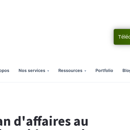
Télé
ropos
nos services
ressources
portfolio
bl
n d'affaires au